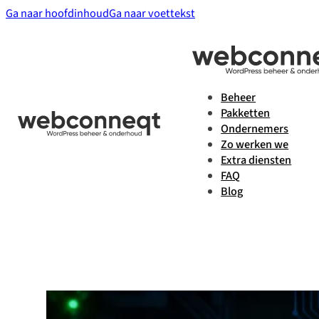
Ga naar hoofdinhoud
Ga naar voettekst
Beheer
Pakketten
Ondernemers
Zo werken we
Extra diensten
FAQ
Blog